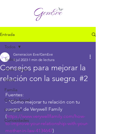
Entrada
Todos
Generacion Eve/GenEve
Todos
4 jul 2023
1 min de lectura
Consejos para mejorar la
Amor Propio
relación con la suegra. #2
Salud
Familia
Fuentes:
Círculo Social
- "Cómo mejorar tu relación con tu 
suegra" de Verywell Family 
Profesión
(
https://www.verywellfamily.com/how-
Curiosidades
to-improve-your-relationship-with-your-
mother-in-law-4134647
)