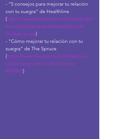
- "5 consejos para mejorar tu relación 
con tu suegra" de Healthline 
(
https://www.healthline.com/health/rela
tionships/improve-relationship-with-
mother-in-law
)
- "Cómo mejorar tu relación con tu 
suegra" de The Spruce 
(
https://www.thespruce.com/improve-
relationship-with-mother-in-law-
4049816
)