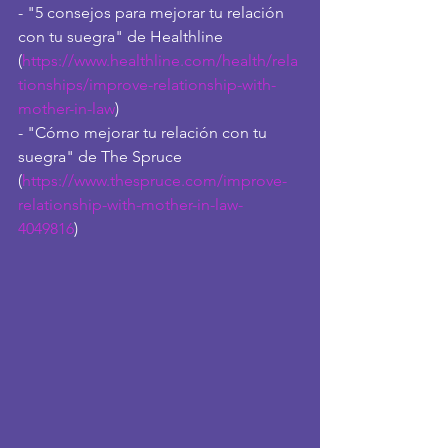
- "5 consejos para mejorar tu relación 
con tu suegra" de Healthline 
(
https://www.healthline.com/health/rela
tionships/improve-relationship-with-
mother-in-law
)
- "Cómo mejorar tu relación con tu 
suegra" de The Spruce 
(
https://www.thespruce.com/improve-
relationship-with-mother-in-law-
4049816
)