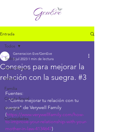
Entrada
Todos
Generacion Eve/GenEve
Todos
5 jul 2023
1 min de lectura
Consejos para mejorar la
Amor Propio
relación con la suegra. #3
Salud
Familia
Fuentes:
Círculo Social
- "Cómo mejorar tu relación con tu 
suegra" de Verywell Family 
Profesión
(
https://www.verywellfamily.com/how-
Curiosidades
to-improve-your-relationship-with-your-
mother-in-law-4134647
)