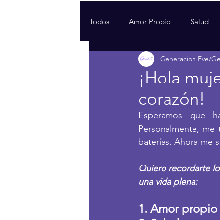
Todos
Amor Propio
Salud
Generacion Eve/G
¡Hola muje
corazón!
Esperamos que ha
Personalmente, me t
baterías. Ahora me s
Quiero recordarte l
una vida plena:
1. Amor propio