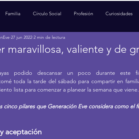
Familia
Círculo Social
Profesión
Curiosidades
enEve
27 jun 2022
2 min de lectura
r maravillosa, valiente y de g
yas podido descansar un poco durante este fi
omé toda la tarde del sábado para compartir en familia
iento lista para comenzar a planear la semana que viene.
os cinco pilares que Generación Eve considera como el
 y aceptación