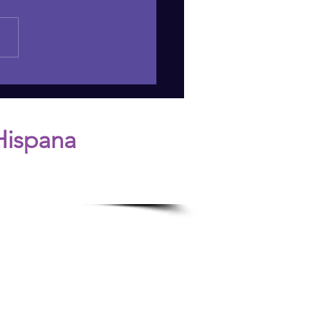
 DANGERS OF JUDGING
LT CHILDREN'S
ISIONS
Hispana
n.