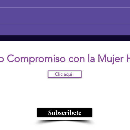
EL PODER DE LA
THE
CURIOSIDAD EN LAS
ADU
RELACIONES FAMILIARES
DEC
o Compromiso con la Mujer 
Clic aqui !
nete a nuestra comunidad y recibe mas informació
Subscribete