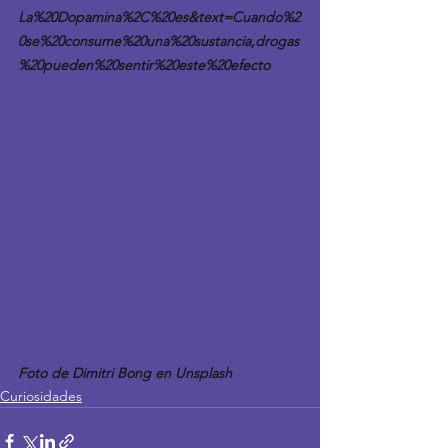
La%20Dopamina%2C%20es&text=Cuando%2
0se%20consume%20una%20sustancia,drogas
%20pueden%20sentir%20este%20efecto
Foto de Dimitri Bong en Unsplash
Curiosidades