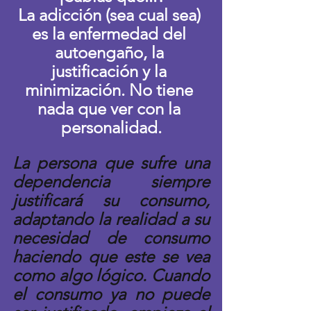
La adicción (sea cual sea) 
es la enfermedad del 
autoengaño, la 
justificación y la 
minimización. No tiene 
nada que ver con la 
personalidad.
La persona que sufre una 
dependencia siempre 
justificará su consumo, 
adaptando la realidad a su 
necesidad de consumo  
haciendo que este se vea 
como algo lógico. Cuando 
el consumo ya no puede 