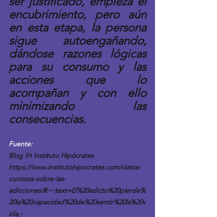
ser justificado, empieza el 
encubrimiento, pero aún 
en esta etapa, la persona 
sigue autoengañando, 
dándose razones lógicas 
para su consumo y las 
acciones que lo 
acompañan y con ello 
minimizando las 
consecuencias.
Fuente: 
Blog IH Instituto Hipócrates
https://www.institutohipocrates.com/datos-
curiosos-sobre-las-
adicciones/#:~:text=El%20adicto%20pierde%
20la%20capacidad%20de%20sentir%20la%20v
ida,-