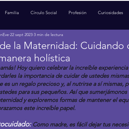
Familia
Círculo Social
Profesión
Curiosidades
enEve
22 sept 2023
3 min de lectura
 de la Maternidad: Cuidando d
anera holística
más! Hoy quiero celebrar la increíble experiencia 
rdarles la importancia de cuidar de ustedes misma
e es un regalo precioso y, al nutrirse a sí mismas, 
ustedes para sus pequeños. Así que sumerjámonos e
aternidad y exploremos formas de mantener el equili
brazamos este increíble papel.
utocuidado: 
Como madre, es fácil dejar tus neces