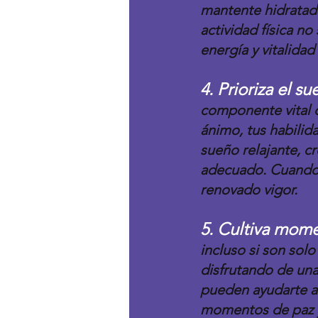
mantente hidratada 
actividad física no
energía y vitalida
4. Prioriza el su
componente vital d
ánimo, tus habilida
sueño relajante, c
adecuado. Cuando t
renovado vigor.
5. Cultiva mome
incluso si son solo
disfrutando de un
pueden ayudarte a 
momentos de paz y