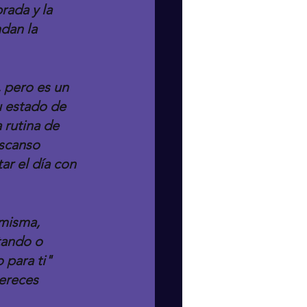
rada y la 
dan la 
 pero es un 
u estado de 
 rutina de 
scanso 
ar el día con 
misma, 
tando o 
para ti" 
ereces 