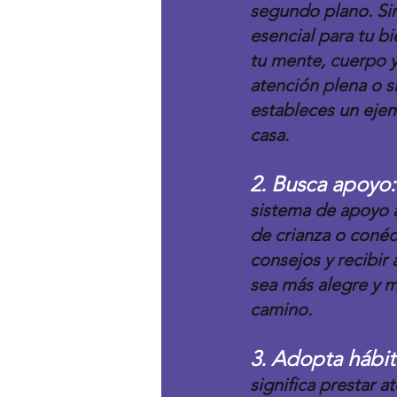
segundo plano. Sin
esencial para tu b
tu mente, cuerpo y
atención plena o s
estableces un ejem
casa.
2. Busca apoyo:
sistema de apoyo a
de crianza o conéc
consejos y recibir
sea más alegre y 
camino.
3. Adopta hábit
significa prestar a