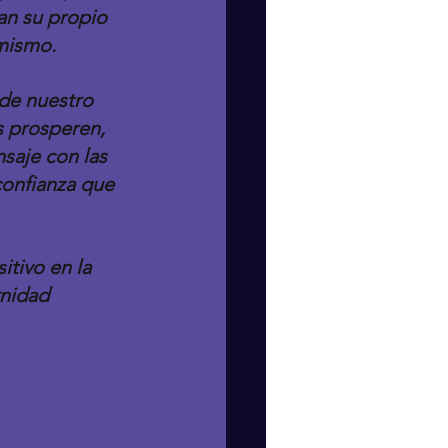
an su propio 
 mismo.
de nuestro 
 prosperen, 
saje con las 
confianza que 
tivo en la 
rnidad 