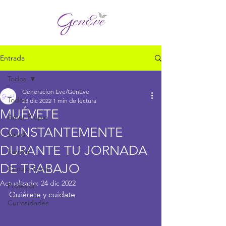
Entrada
Todos
Generacion Eve/GenEve
Todos
23 dic 2022
1 min de lectura
MUÉVETE
Amor Propio
CONSTANTEMENTE
Salud
DURANTE TU JORNADA
Familia
DE TRABAJO
Círculo Social
Actualizado:
24 dic 2022
Profesión
Quiérete y cuídate 
Curiosidades