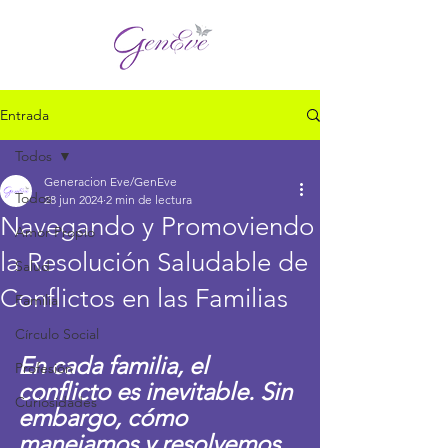
Entrada
Todos
Generacion Eve/GenEve
Todos
28 jun 2024
2 min de lectura
Navegando y Promoviendo
Amor Propio
la Resolución Saludable de
Salud
Conflictos en las Familias
Familia
Círculo Social
En cada familia, el 
Profesión
conflicto es inevitable. Sin 
Curiosidades
embargo, cómo 
manejamos y resolvemos 