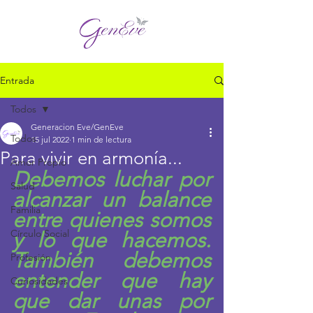
Entrada
Todos
Generacion Eve/GenEve
Todos
15 jul 2022
1 min de lectura
Para vivir en armonía...
Amor Propio
Debemos luchar por 
Salud
alcanzar un balance 
Familia
entre quienes somos 
Círculo Social
y lo que hacemos. 
También debemos 
Profesión
entender que hay 
Curiosidades
que dar unas por 