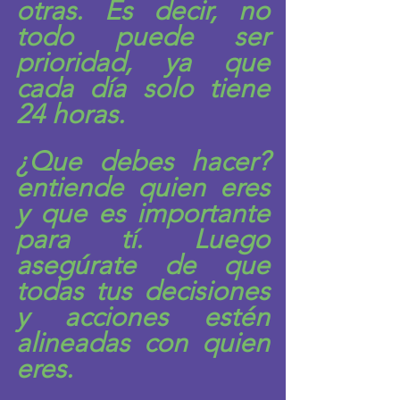
otras. Es decir, no 
todo puede ser 
prioridad, ya que 
cada día solo tiene 
24 horas. 
¿Que debes hacer? 
entiende quien eres 
y que es importante 
para tí. Luego 
asegúrate de que 
todas tus decisiones 
y acciones estén 
alineadas con quien 
eres.