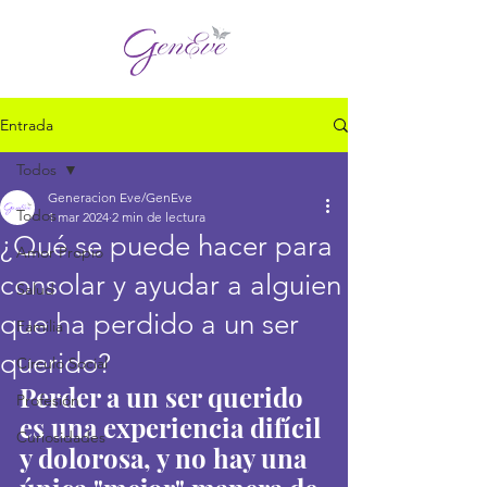
Entrada
Todos
Generacion Eve/GenEve
Todos
1 mar 2024
2 min de lectura
¿Qué se puede hacer para
Amor Propio
consolar y ayudar a alguien
Salud
que ha perdido a un ser
Familia
querido?
Círculo Social
Perder a un ser querido 
Profesión
es una experiencia difícil 
Curiosidades
y dolorosa, y no hay una 