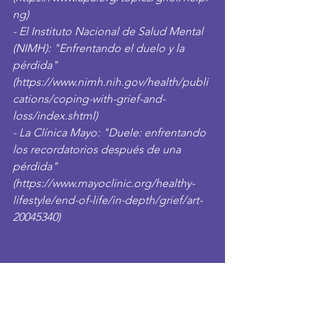
ng
)
- El Instituto Nacional de Salud Mental 
(NIMH): "Enfrentando el duelo y la 
pérdida" 
(
https://www.nimh.nih.gov/health/publi
cations/coping-with-grief-and-
loss/index.shtml
)
- La Clínica Mayo: "Duele: enfrentando 
los recordatorios después de una 
pérdida" 
(
https://www.mayoclinic.org/healthy-
lifestyle/end-of-life/in-depth/grief/art-
20045340
)