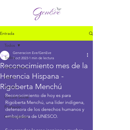
Entrada
Todos
Generacion Eve/GenEve
Todos
7 oct 2023
1 min de lectura
Reconocimiento mes de la
Amor Propio
Herencia Hispana -
Salud
Rigoberta Menchú
Familia
Reconocimiento de hoy es para 
Círculo Social
Rigoberta Menchú, una líder indígena, 
Profesión
defensora de los derechos humanos y 
embajadora de UNESCO.
Curiosidades