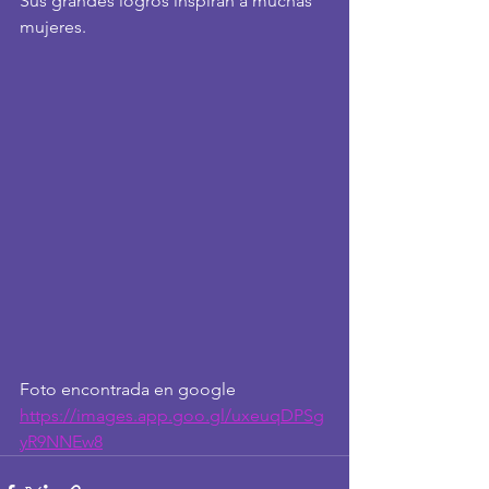
Sus grandes logros inspiran a muchas 
mujeres.
Foto encontrada en google
https://images.app.goo.gl/uxeuqDPSg
yR9NNEw8