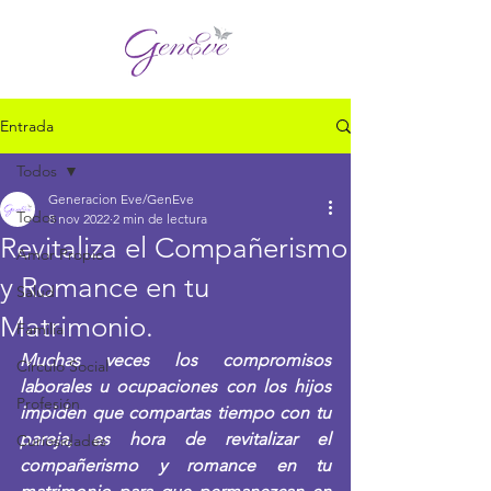
Entrada
Todos
Generacion Eve/GenEve
Todos
8 nov 2022
2 min de lectura
Revitaliza el Compañerismo
Amor Propio
y Romance en tu
Salud
Matrimonio.
Familia
Muchas veces los compromisos 
Círculo Social
laborales u ocupaciones con los hijos 
Profesión
impiden que compartas tiempo con tu 
pareja, es hora de revitalizar el 
Curiosidades
compañerismo y romance en tu 