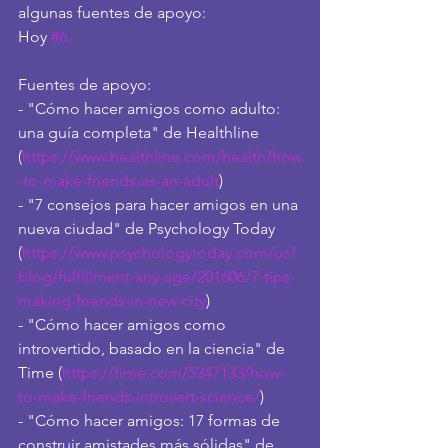
algunas fuentes de apoyo:
Hoy 
#6
Fuentes de apoyo:
- "Cómo hacer amigos como adulto: 
una guía completa" de Healthline 
(
https://www.healthline.com/health/how
-to-make-friends-as-an-adult
)
- "7 consejos para hacer amigos en una 
nueva ciudad" de Psychology Today 
(
https://www.psychologytoday.com/us/
blog/fulfillment-any-age/201606/7-tips-
making-friends-in-new-city
)
- "Cómo hacer amigos como 
introvertido, basado en la ciencia" de 
Time (
https://time.com/5347133/how-
to-make-friends-introvert-science/
)
- "Cómo hacer amigos: 17 formas de 
construir amistades más sólidas" de 