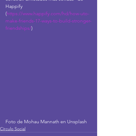
Happify 
(
https://www.happify.com/hd/how-uto-
make-friends-17-ways-to-build-stronger-
friendships/
)
Foto de Mohau Mannath en Unsplash
Círculo Social