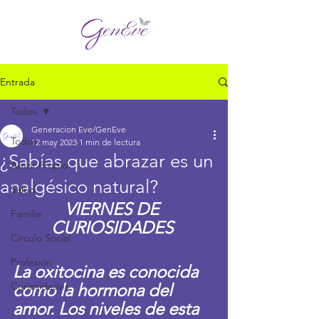
Entrada
Todos
Generacion Eve/GenEve
Todos
12 may 2023
1 min de lectura
¿Sabías que abrazar es un
Amor Propio
analgésico natural?
Salud
VIERNES DE 
Familia
CURIOSIDADES 
Círculo Social
Profesión
La oxitocina es conocida 
Curiosidades
como la hormona del 
amor. Los niveles de esta 