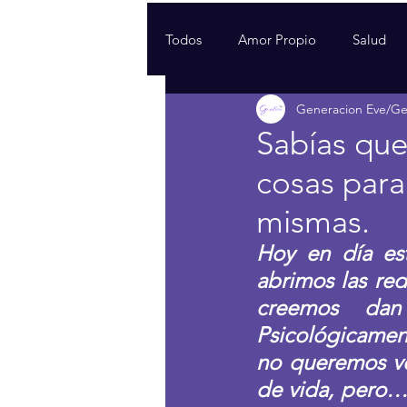
Todos
Amor Propio
Salud
Generacion Eve/G
Sabías que
cosas para
mismas.
Hoy en día est
abrimos las red
creemos dan 
Psicológicamen
no queremos ve
de vida, pero…,