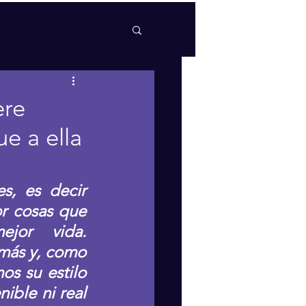
ere
e a ella
, es decir 
r cosas que 
jor vida. 
ás y, como 
 su estilo 
ble ni real 