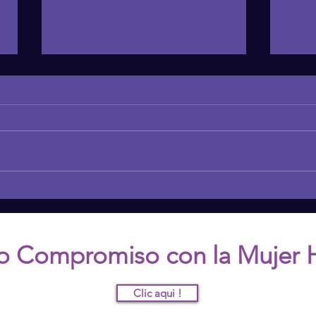
Entendiendo la Proyección:
The 
Transformando Nuestras
Goss
Relaciones
and S
o Compromiso con la Mujer 
Clic aqui !