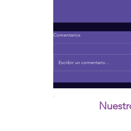
Comentarios
Escribir un comentario...
Understanding Projection:
Transforming Our
Relationships
Nuestr