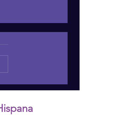
Negative Effects of
iping in Communities
ocial Circles
Hispana