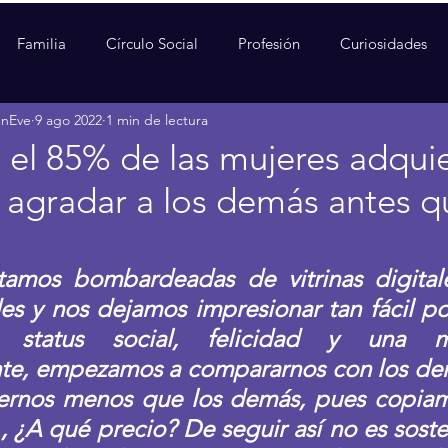
Familia
Círculo Social
Profesión
Curiosidades
enEve
9 ago 2022
1 min de lectura
 el 85% de las mujeres adqui
 agradar a los demás antes qu
amos bombardeadas de vitrinas digitales
es y nos dejamos impresionar tan fácil po
status social, felicidad y una me
te, empezamos a compararnos con los dem
rnos menos que los demás, pues copiamos
 ¿A qué precio? De seguir así no es sosteni