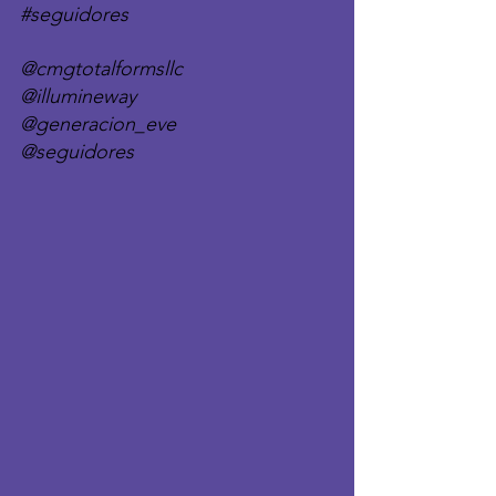
#seguidores
@cmgtotalformsllc
@illumineway 
@generacion_eve 
@seguidores