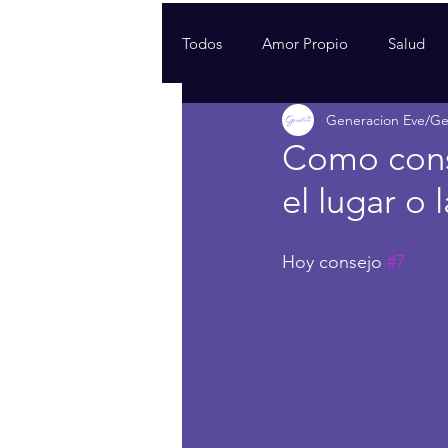
Todos
Amor Propio
Salud
Generacion Eve/G
Como const
el lugar o
Hoy consejo 
#7