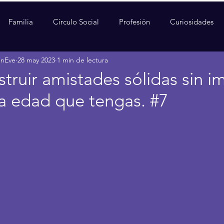
Familia
Círculo Social
Profesión
Curiosidades
enEve
28 may 2023
1 min de lectura
ruir amistades sólidas sin i
 la edad que tengas. #7