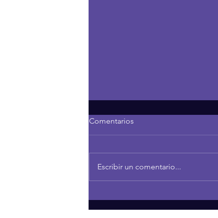
Comentarios
Escribir un comentario...
Understanding Projection:
Transforming Our
Relationships