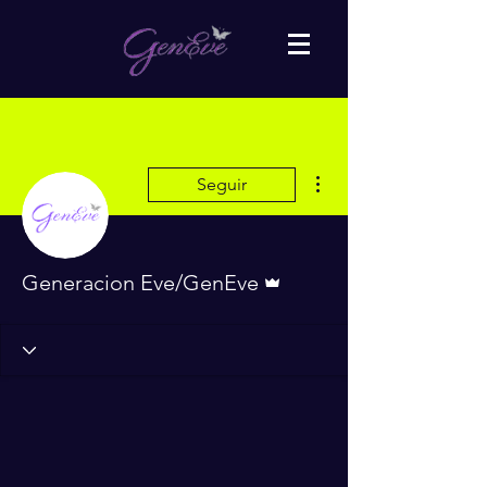
Más acciones
Seguir
Administrador
Generacion Eve/GenEve