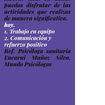
puedas disfrutar de las 
actividades que realizas 
de manera significativa. 
hoy. 
1. Trabajo en equipo
2. Comunicación y 
refuerzo positivo
Ref. Psicóloga sanitaria 
Encarni Muñoz Silva, 
Mundo Psicólogos