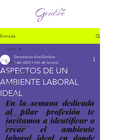
Entrada
Todos
Generacion Eve/GenEve
Todos
4 abr 2023
1 min de lectura
ASPECTOS DE UN
Amor Propio
AMBIENTE LABORAL
Salud
IDEAL
Familia
En la semana dedicada 
Círculo Social
al pilar profesión te 
Profesión
invitamos a identificar o 
Curiosidades
crear el ambiente 
laboral ideal en donde 