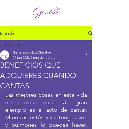
Entrada
Todos
Generacion Eve/GenEve
Todos
24 jun 2022
2 min de lectura
BENEFICIOS QUE
Amor Propio
ADQUIERES CUANDO
Salud
CANTAS
Familia
Las mejores cosas en esta vida 
Círculo Social
no cuestan nada. Un gran 
Profesión
ejemplo es el acto de cantar. 
Curiosidades
Mientras estés viva, tengas voz 
y pulmones lo puedes hacer. 