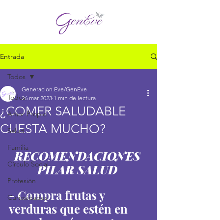
Entrada
Todos
Generacion Eve/GenEve
Todos
26 mar 2023
1 min de lectura
¿COMER SALUDABLE
Amor Propio
CUESTA MUCHO?
Salud
Familia
RECOMENDACIONES 
Círculo Social
PILAR SALUD 
Profesión
- Compra frutas y 
Curiosidades
verduras que estén en 