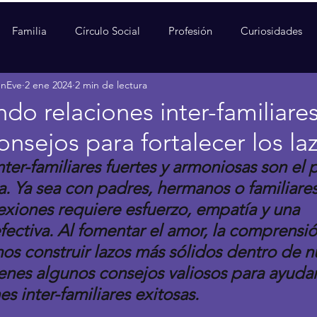
Familia
Círculo Social
Profesión
Curiosidades
enEve
2 ene 2024
2 min de lectura
do relaciones inter-familiare
onsejos para fortalecer los la
nter-familiares fuertes y armoniosas son el p
na. Ya sea con padres, hermanos o familiares
nexiones requiere esfuerzo, empatía y una 
ectiva. Al fomentar el amor, la comprensión
s construir lazos más sólidos dentro de nu
ienes algunos consejos valiosos para ayudar
es inter-familiares exitosas.