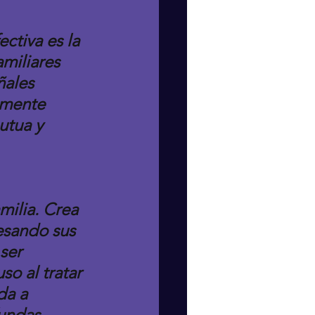
ctiva es la 
miliares 
ñales 
amente 
utua y 
ilia. Crea 
sando sus 
ser 
o al tratar 
da a 
undas.