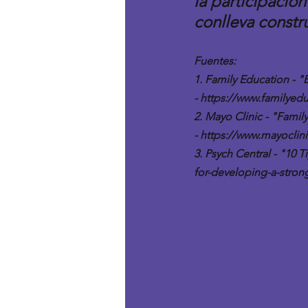
la participación
conlleva constru
Fuentes:
1. Family Education - "
- 
https://www.familyedu
2. Mayo Clinic - "Fami
- 
https://www.mayoclini
3. Psych Central - "10 
for-developing-a-stron