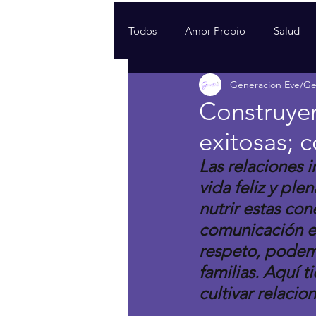
Todos
Amor Propio
Salud
Generacion Eve/G
Construyen
exitosas; c
Las relaciones i
vida feliz y ple
nutrir estas co
comunicación ef
respeto, podemo
familias. Aquí t
cultivar relacion