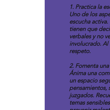
1. Practica la e
Uno de los aspe
escucha activa. 
tienen que deci
verbales y no v
involucrado. Al
respeto.
2. Fomenta una 
Ánima una comun
un espacio seg
pensamientos, s
juzgados. Recue
temas sensibles
prevenir malent