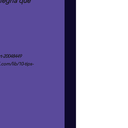
legría que 
rt-20048449
.com/lib/10-tips-