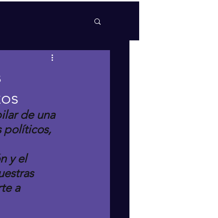
s
zos
ilar de una 
 políticos, 
 y el 
estras 
te a 