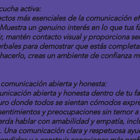
scucha activa:
ctos más esenciales de la comunicación efe
Muestra un genuino interés en lo que tus fa
r, mantén contacto visual y proporciona se
erbales para demostrar que estás complet
 hacerlo, creas un ambiente de confianza m
comunicación abierta y honesta:
icación abierta y honesta dentro de tu fam
uro donde todos se sientan cómodos expre
entimientos y preocupaciones sin temor a 
rda hablar con amabilidad y empatía, inclus
. Una comunicación clara y respetuosa ayu
endidos y a construir conexiones más prof