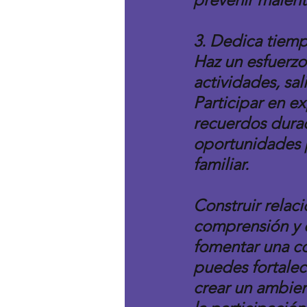
3. Dedica tiemp
Haz un esfuerzo
actividades, sa
Participar en e
recuerdos durad
oportunidades p
familiar.
Construir relaci
comprensión y e
fomentar una co
puedes fortalec
crear un ambien