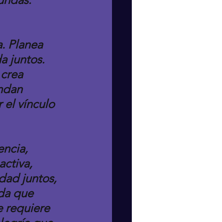
. Planea 
a juntos. 
crea 
ndan 
el vínculo 
encia, 
ctiva, 
dad juntos, 
da que 
e requiere 