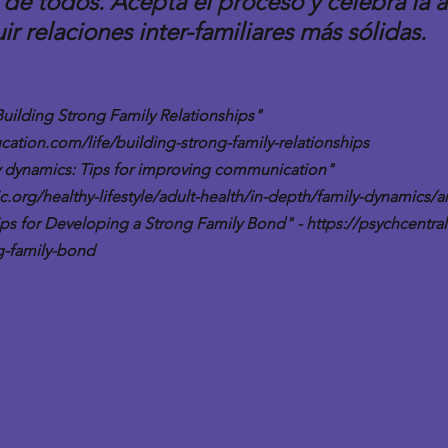
 de todos. Acepta el proceso y celebra la a
ir relaciones inter-familiares más sólidas.
Building Strong Family Relationships" 
cation.com/life/building-strong-family-relationships
ly dynamics: Tips for improving communication" 
c.org/healthy-lifestyle/adult-health/in-depth/family-dynamics/a
Tips for Developing a Strong Family Bond" - 
https://psychcentral
g-family-bond