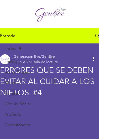
Entrada
Todos
Generacion Eve/GenEve
Todos
1 jun 2023
1 min de lectura
ERRORES QUE SE DEBEN
Amor Propio
EVITAR AL CUIDAR A LOS
Salud
NIETOS. #4
Familia
Círculo Social
Profesión
Curiosidades