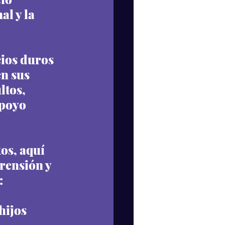
l y la 
cios duros 
n sus 
ltos, 
poyo 
os, aquí 
rensión y 
:
hijos 