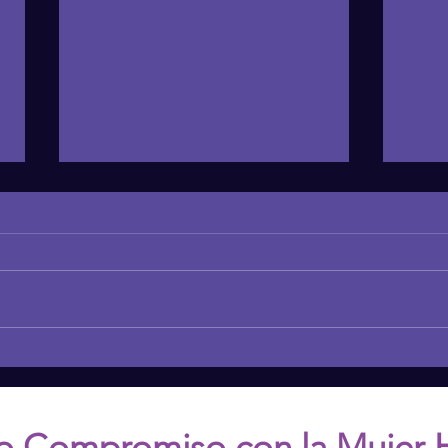
EL PODER DE LA
THE
CURIOSIDAD EN LAS
ADU
RELACIONES FAMILIARES
DEC
o Compromiso con la Mujer 