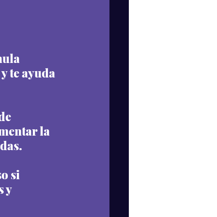
mula 
y te ayuda 
de 
mentar la 
adas.
o si 
 y 