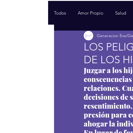
Todos
Amor Propio
Salud
Generacion Eve/G
LOS PELI
DE LOS H
Juzgar a los hi
consecuencias 
relaciones. Cu
decisiones de s
resentimiento,
presión para c
ahogar la indi
En lugar de fo