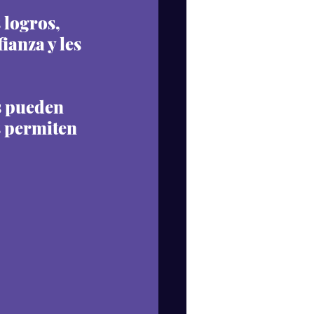
 logros, 
anza y les 
s pueden 
s permiten 