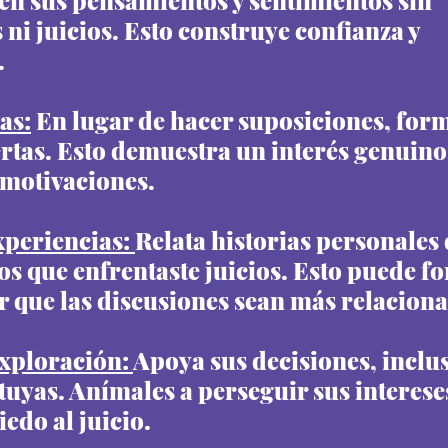
en sus pensamientos y sentimientos sin 
ni juicios. Esto construye confianza y 
.
as:
 En lugar de hacer suposiciones, for
rtas. Esto demuestra un interés genuino 
 motivaciones.
periencias: 
Relata historias personales 
s que enfrentaste juicios. Esto puede fo
r que las discusiones sean más relacion
Exploración: 
Apoya sus decisiones, inclus
 tuyas. Anímales a perseguir sus intereses
edo al juicio.