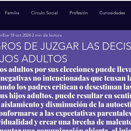
Familia
Círculo Social
Profesión
Curiosidades
enEve
18 oct 2024
2 min de lectura
GROS DE JUZGAR LAS DECI
IJOS ADULTOS
jos adultos por sus elecciones puede lleva
negativas no intencionadas que tensan l
ando los padres critican o desestiman las
us hijos adultos, puede resultar en sent
 aislamiento y disminución de la autoest
onformarse a las expectativas parentale
vidualidad y crear una brecha de malent
mentar una comunicación abierta, el juic