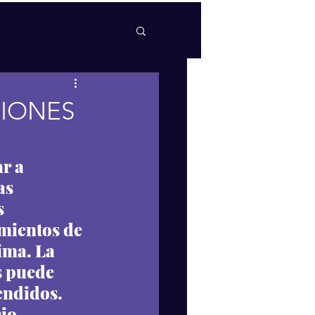
SIONES
r a 
as 
 
imientos de 
ima. La 
s puede 
endidos. 
io 