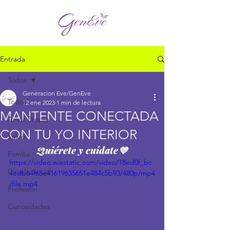
Entrada
Todos
Generacion Eve/GenEve
Todos
12 ene 2023
1 min de lectura
MANTENTE CONECTADA
Amor Propio
CON TU YO INTERIOR
Salud
Quiérete y cuídate💜
Familia
https://video.wixstatic.com/video/18ed0f_bc
Círculo Social
4edb64f65e41619635651e484c5b93/480p/mp4
/file.mp4
Profesión
Curiosidades