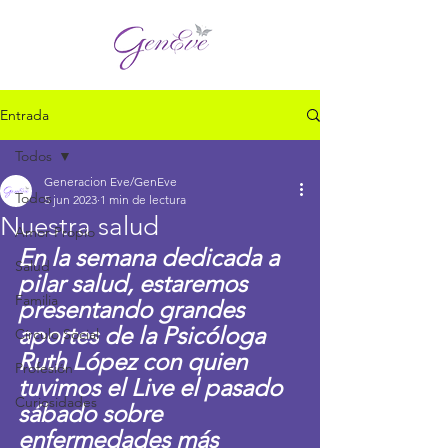
Entrada
Todos
Generacion Eve/GenEve
Todos
5 jun 2023
1 min de lectura
Nuestra salud
Amor Propio
En la semana dedicada a 
Salud
pilar salud, estaremos 
Familia
presentando grandes 
aportes de la Psicóloga 
Círculo Social
Ruth López con quien 
Profesión
tuvimos el Live el pasado 
Curiosidades
sábado sobre 
enfermedades más 