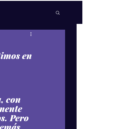
imos en 
, con 
mente 
os. Pero 
demás, 