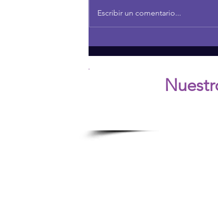
Escribir un comentario...
Embracing Individuality:
Breaking Free from Traditional
Beauty Standards
Nuestr
Ú