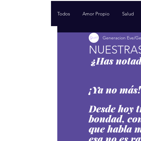
Todos
Amor Propio
Salud
Generacion Eve/G
NUESTRAS
¿Has notad
¡Ya no más!
Desde hoy t
bondad, con
que habla ma
esa no es r