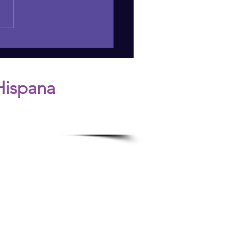
acing Self-Love:
brating Your
evements and Strengths
 Grace
Hispana
n.