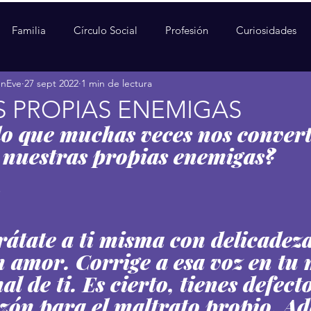
Familia
Círculo Social
Profesión
Curiosidades
enEve
27 sept 2022
1 min de lectura
 PROPIAS ENEMIGAS
o que muchas veces nos convert
nuestras propias enemigas? 
 
rátate a ti misma con delicadeza
 amor. Corrige a esa voz en tu 
l de ti. Es cierto, tienes defect
azón para el maltrato propio. A