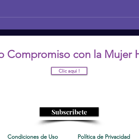
Aceptar la individualidad:
Embr
liberarse de los estándares de
Cele
belleza tradicionales
Achi
with
o Compromiso con la Mujer 
Clic aqui !
nete a nuestra comunidad y recibe mas informació
Subscribete
Condiciones de Uso
Política de Privacidad