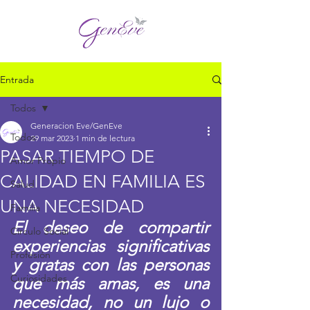
Entrada
Todos
Generacion Eve/GenEve
Todos
29 mar 2023
1 min de lectura
PASAR TIEMPO DE
Amor Propio
CALIDAD EN FAMILIA ES
Salud
UNA NECESIDAD
Familia
El deseo de compartir 
Círculo Social
experiencias significativas 
Profesión
y gratas con las personas 
Curiosidades
que más amas, es una 
necesidad, no un lujo o 