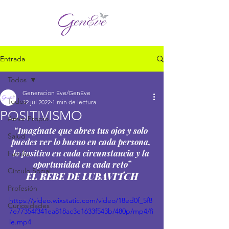
Entrada
Todos
Generacion Eve/GenEve
Todos
12 jul 2022
1 min de lectura
POSITIVISMO
Amor Propio
“Imagínate que abres tus ojos y solo 
Salud
puedes ver lo bueno en cada persona, 
lo positivo en cada circunstancia y la 
Familia
oportunidad en cada reto”
Círculo Social
EL REBE DE LUBAVITCH
Profesión
https://video.wixstatic.com/video/18ed0f_5f8
Curiosidades
7e77354f341ea818ac3e1633f543b/480p/mp4/fi
le.mp4