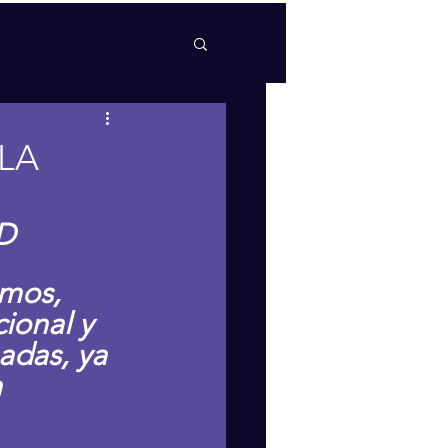
LA
D 
mos, 
ional y 
adas, ya 
 