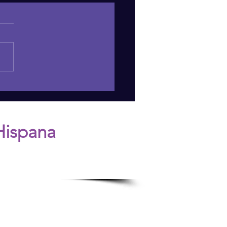
Dark Side of Social
: Navigating Its Pitfalls
Hispana
n.