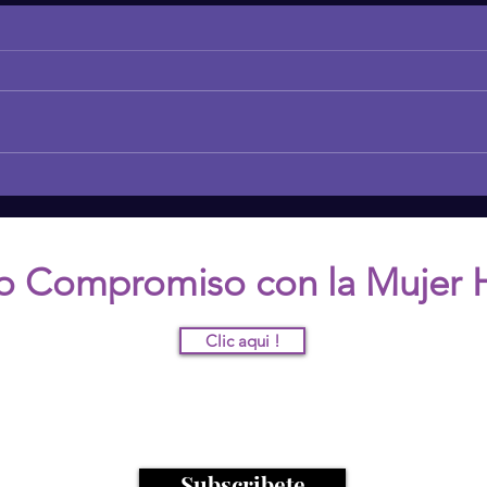
Transformando Tu
The 
Mentalidad: De Negativa a
Media
Positiva
o Compromiso con la Mujer 
Clic aqui !
nete a nuestra comunidad y recibe mas informació
Subscribete