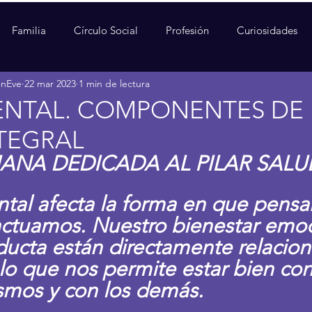
Familia
Círculo Social
Profesión
Curiosidades
enEve
22 mar 2023
1 min de lectura
ENTAL. COMPONENTES DE 
TEGRAL
ANA DEDICADA AL PILAR SALU
ntal afecta la forma en que pensa
actuamos. Nuestro bienestar emoc
ucta están directamente relacion
lo que nos permite estar bien con
smos y con los demás.