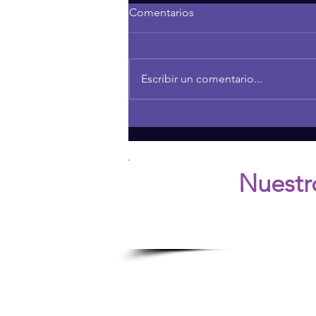
Comentarios
Escribir un comentario...
Transforming Your Mindset:
From Negative to Positive
Nuestr
Ú