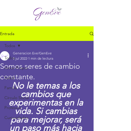
Entrada
Todos
Generacion Eve/GenEve
Todos
8 jul 2022
1 min de lectura
Somos seres de cambio
Amor Propio
constante.
Salud
No le temas a los 
Familia
cambios que 
Círculo Social
experimentas en la 
Profesión
vida. Si cambias 
para mejorar, será 
Curiosidades
un paso más hacia 