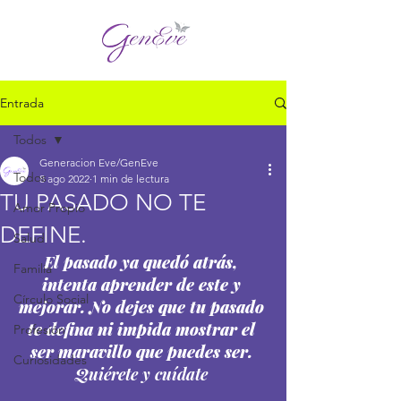
Entrada
Todos
Generacion Eve/GenEve
Todos
8 ago 2022
1 min de lectura
TU PASADO NO TE
Amor Propio
DEFINE.
Salud
El pasado ya quedó atrás, 
Familia
intenta aprender de este y 
Círculo Social
mejorar. No dejes que tu pasado 
te defina ni impida mostrar el 
Profesión
ser maravillo que puedes ser.
Curiosidades
Quiérete y cuídate 