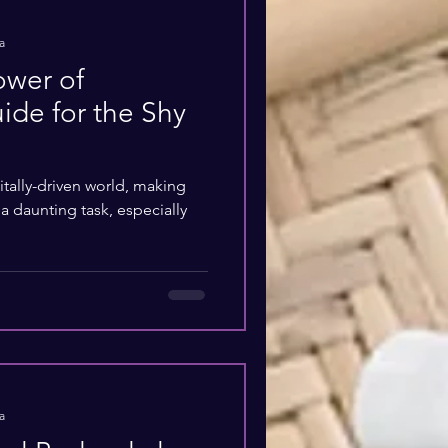
a
ower of
ide for the Shy
itally-driven world, making
 daunting task, especially
a