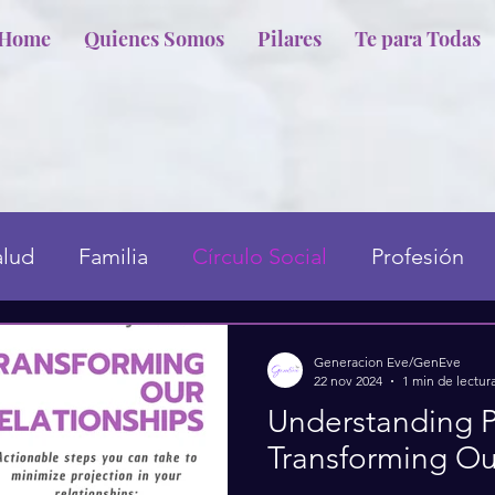
Home
Quienes Somos
Pilares
Te para Todas
alud
Familia
Círculo Social
Profesión
Generacion Eve/GenEve
22 nov 2024
1 min de lectur
Understanding P
Transforming Ou