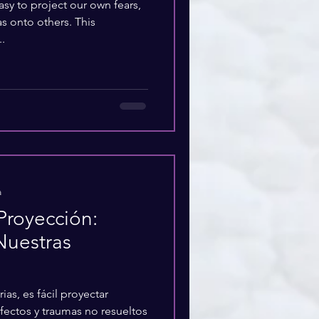
 easy to project our own fears,
s onto others. This
.
a
Proyección:
Nuestras
ias, es fácil proyectar
fectos y traumas no resueltos