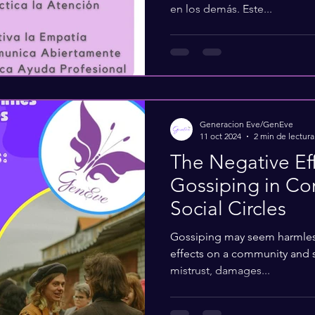
en los demás. Este...
Generacion Eve/GenEve
11 oct 2024
2 min de lectura
The Negative Eff
Gossiping in C
Social Circles
Gossiping may seem harmless
effects on a community and so
mistrust, damages...