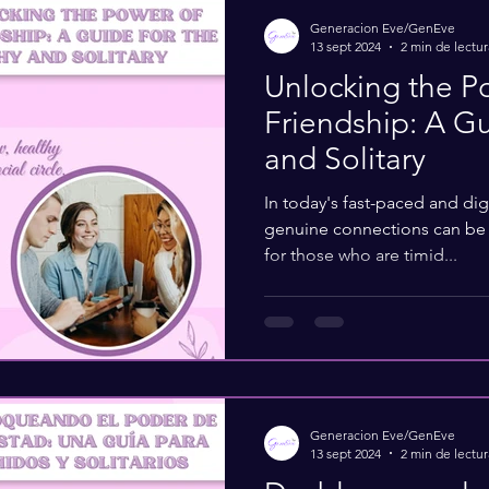
Generacion Eve/GenEve
13 sept 2024
2 min de lectur
Unlocking the P
Friendship: A Gu
and Solitary
In today's fast-paced and dig
genuine connections can be a
for those who are timid...
Generacion Eve/GenEve
13 sept 2024
2 min de lectur