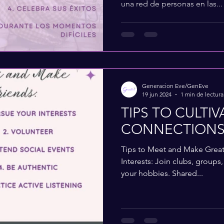
una red de personas en las...
Generacion Eve/GenEve
19 jun 2024
1 min de lectura
TIPS TO CULTI
CONNECTION
Tips to Meet and Make Great 
Interests: Join clubs, groups,
your hobbies. Shared...