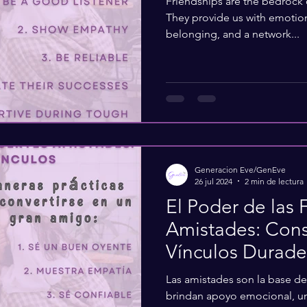
Friendships are the bedrock of
They provide us with emotion
belonging, and a network...
Generacion Eve/GenEve
26 jul 2024
2 min de lectura
El Poder de las 
Amistades: Con
Vínculos Durade
Las amistades son la base de 
brindan apoyo emocional, un