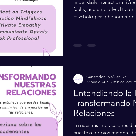
In our daily interactions, it’s
faults, and unresolved trauma
psychological phenomenon..
Generacion Eve/GenEve
22 nov 2024
2 min de lectur
Entendiendo la 
Transformando 
Relaciones
En nuestras interacciones diar
nuestros propios miedos, de