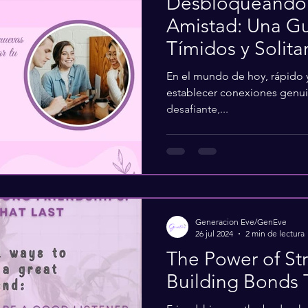
Desbloqueando 
Amistad: Una Gu
Tímidos y Solita
En el mundo de hoy, rápido y
establecer conexiones genui
desafiante,...
Generacion Eve/GenEve
26 jul 2024
2 min de lectura
The Power of St
Building Bonds 