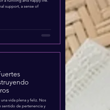
 a fulfilling and happy life.
al support, a sense of
Fuertes
struyendo
ros
una vida plena y feliz. Nos
 sentido de pertenencia y